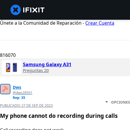
Únete a la Comunidad de Reparación -
Crear Cuenta
816070
Samsung Galaxy A31
Preguntas 20
Dws
@dws28501
Rep: 35
OPCIONES
PUBLICADO:
27 DE SEP. DE 2023
My phone cannot do recording during calls