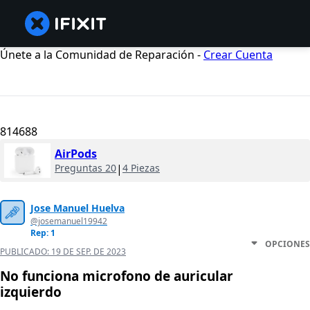
Únete a la Comunidad de Reparación -
Crear Cuenta
814688
AirPods
Preguntas 20
|
4 Piezas
Jose Manuel Huelva
@josemanuel19942
Rep: 1
OPCIONES
PUBLICADO:
19 DE SEP. DE 2023
No funciona microfono de auricular
izquierdo