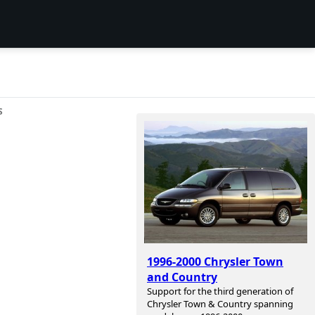
S
1996-2000 Chrysler Town
and Country
Support for the third generation of
Chrysler Town & Country spanning