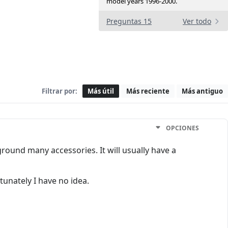
model years 1996-2000.
Preguntas 15
Ver todo
Filtrar por:
Más útil
Más reciente
Más antiguo
OPCIONES
ound many accessories. It will usually have a
unately I have no idea.