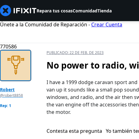
Repara tus cosas
Comunidad
Tienda
Únete a la Comunidad de Reparación -
Crear Cuenta
770586
PUBLICADO:
22 DE FEB. DE 2023
No power to radio, w
I have a 1999 dodge caravan sport and i
van up it sounds like a small pop soun
Robert
@robert8858
windows, and radio, and the air then sw
the van engine off the accessories then
Rep: 1
the motor.
Contesta esta pregunta
Yo también t