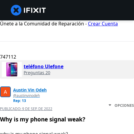
Únete a la Comunidad de Reparación -
Crear Cuenta
747112
teléfono Ulefone
Preguntas 20
Austin Vin Odeh
@austinvinodeh
Rep: 13
OPCIONES
PUBLICADO:
9 DE SEP. DE 2022
Why is my phone signal weak?