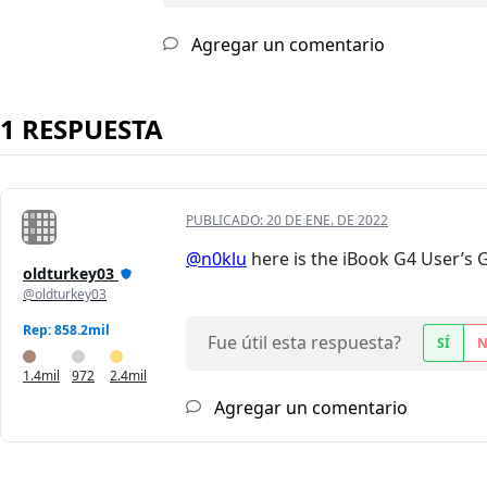
Agregar un comentario
1 RESPUESTA
PUBLICADO:
20 DE ENE. DE 2022
@n0klu
here is the iBook G4 User’s 
oldturkey03
@oldturkey03
Rep: 858.2mil
Fue útil esta respuesta?
SÍ
1.4mil
972
2.4mil
Agregar un comentario