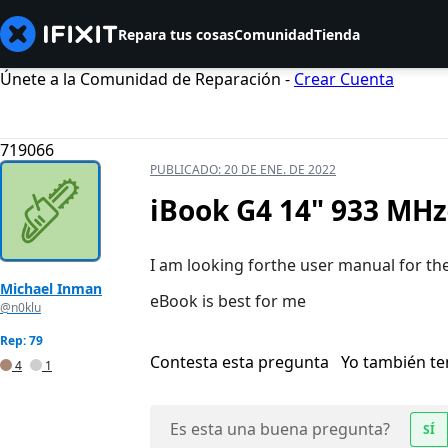
Repara tus cosas
Comunidad
Tienda
Únete a la Comunidad de Reparación -
Crear Cuenta
719066
PUBLICADO:
20 DE ENE. DE 2022
iBook G4 14" 933 MHz
I am looking forthe user manual for t
Michael Inman
eBook is best for me
@n0klu
Rep: 79
Contesta esta pregunta
Yo también t
4
1
Es esta una buena pregunta?
SÍ