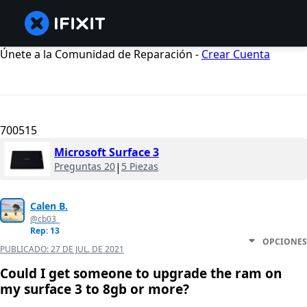
Únete a la Comunidad de Reparación -
Crear Cuenta
700515
Microsoft Surface 3
Preguntas 20
|
5 Piezas
Calen B.
@cb03_
Rep: 13
OPCIONES
PUBLICADO:
27 DE JUL. DE 2021
Could I get someone to upgrade the ram on
my surface 3 to 8gb or more?