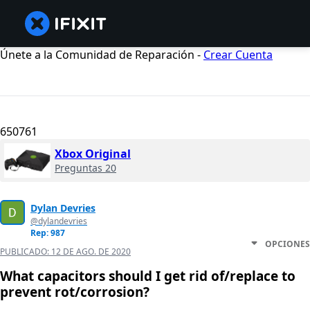
Únete a la Comunidad de Reparación -
Crear Cuenta
650761
Xbox Original
Preguntas 20
Dylan Devries
@dylandevries
Rep: 987
OPCIONES
PUBLICADO:
12 DE AGO. DE 2020
What capacitors should I get rid of/replace to
prevent rot/corrosion?