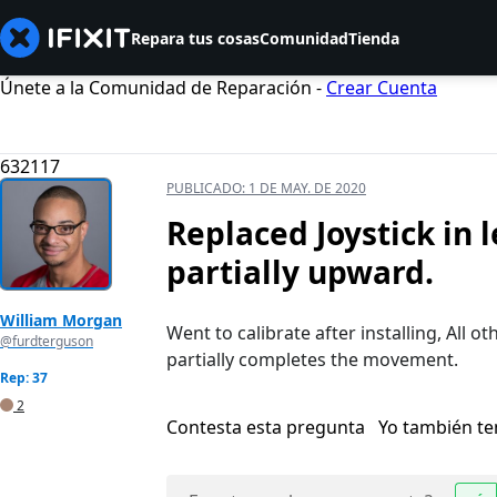
Repara tus cosas
Comunidad
Tienda
Únete a la Comunidad de Reparación -
Crear Cuenta
632117
PUBLICADO:
1 DE MAY. DE 2020
Replaced Joystick in l
partially upward.
William Morgan
Went to calibrate after installing, All 
@furdterguson
partially completes the movement.
Rep: 37
2
Contesta esta pregunta
Yo también t