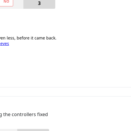
NO
3
ven less, before it came back.
ieves
 the controllers fixed