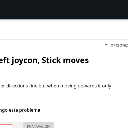
OPCIONE
eft joycon, Stick moves
other directions fine but when moving upwards it only
engo este problema
PUNTUACIÓN