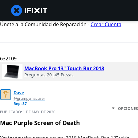
Únete a la Comunidad de Reparación -
Crear Cuenta
632109
MacBook Pro 13" Touch Bar 2018
Preguntas 20
|
45 Piezas
Dave
@grumpymacuser
Rep: 37
OPCIONES
PUBLICADO:
1 DE MAY. DE 2020
Mac Purple Screen of Death