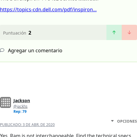
https://topics-cdn.dell.com/pdf/inspiron...
2
Puntuación
Agregar un comentario
Jackson
@jackhs
Rep: 79
OPCIONES
PUBLICADO:
3 DE ABR. DE 2020
Yes. Ram is not interchangeable. Find the technical specs