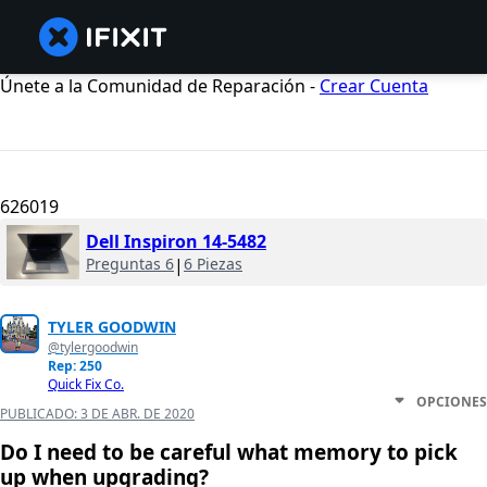
Únete a la Comunidad de Reparación -
Crear Cuenta
626019
Dell Inspiron 14-5482
Preguntas 6
|
6 Piezas
TYLER GOODWIN
@tylergoodwin
Rep: 250
Quick Fix Co.
OPCIONES
PUBLICADO:
3 DE ABR. DE 2020
Do I need to be careful what memory to pick
up when upgrading?