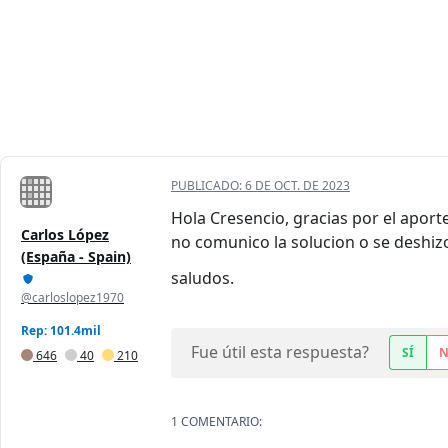
PUBLICADO:
6 DE OCT. DE 2023
Hola Cresencio, gracias por el aport
Carlos López
no comunico la solucion o se deshizo
(España - Spain)
saludos.
@carloslopez1970
Rep: 101.4mil
Fue útil esta respuesta?
SÍ
646
40
210
1 COMENTARIO: