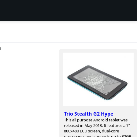
S
Trio Stealth G2 Hype
This all purpose Android tablet was
released in May 2013. It features a 7"
800x480 LCD screen, dual-core
processing, and supports up to 32GB