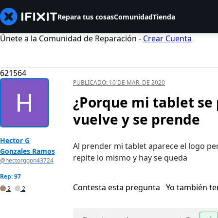
Repara tus cosas
Comunidad
Tienda
Únete a la Comunidad de Reparación -
Crear Cuenta
621564
PUBLICADO:
10 DE MAR. DE 2020
¿Porque mi tablet se 
vuelve y se prende
Hector G
Al prender mi tablet aparece el logo per
Gonzales Ramos
repite lo mismo y hay se queda
@hectorggon43724
Rep: 97
Contesta esta pregunta
Yo también t
2
2