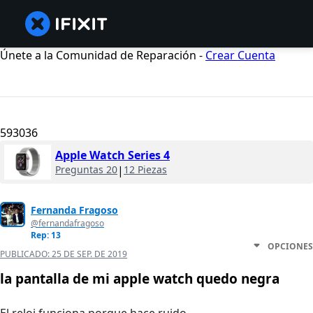
Únete a la Comunidad de Reparación -
Crear Cuenta
593036
Apple Watch Series 4
Preguntas 20
|
12 Piezas
Fernanda Fragoso
@fernandafragoso
Rep: 13
OPCIONES
PUBLICADO:
25 DE SEP. DE 2019
la pantalla de mi apple watch quedo negra