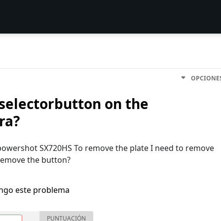
OPCIONE
selectorbutton on the
ra?
he powershot SX720HS To remove the plate I need to remove
 remove the button?
engo este problema
PUNTUACIÓN