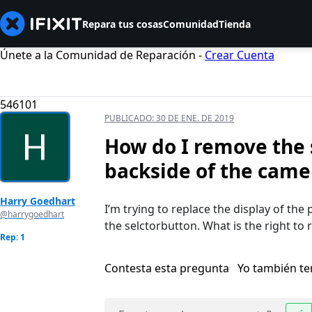
Repara tus cosas
Comunidad
Tienda
Únete a la Comunidad de Reparación -
Crear Cuenta
546101
PUBLICADO:
30 DE ENE. DE 2019
How do I remove the 
backside of the came
Harry Goedhart
I’m trying to replace the display of t
@harrygoedhart
the selctorbutton. What is the right to
Rep: 1
Contesta esta pregunta
Yo también t