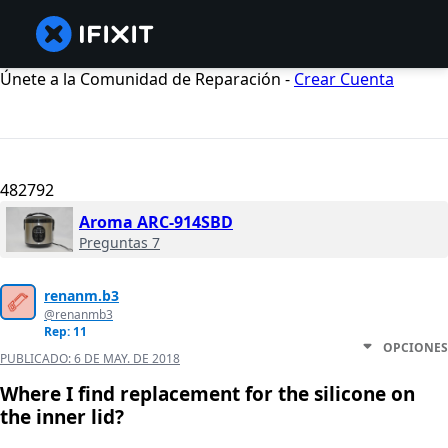
Únete a la Comunidad de Reparación -
Crear Cuenta
482792
Aroma ARC-914SBD
Preguntas 7
renanm.b3
@renanmb3
Rep: 11
OPCIONES
PUBLICADO:
6 DE MAY. DE 2018
Where I find replacement for the silicone on
the inner lid?