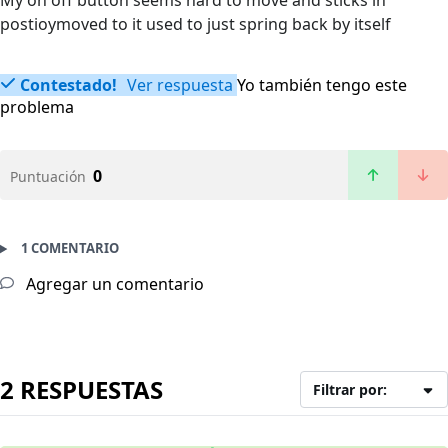
My on off button seems hard to move and sticks in
postioymoved to it used to just spring back by itself
Contestado!
Ver respuesta
Yo también tengo este
problema
0
Puntuación
1 COMENTARIO
Agregar un comentario
2 RESPUESTAS
Filtrar por: