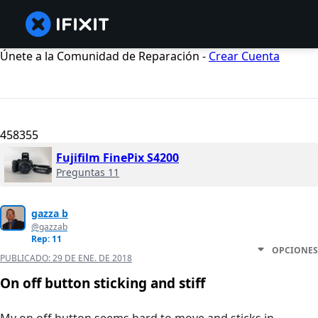
Únete a la Comunidad de Reparación -
Crear Cuenta
458355
Fujifilm FinePix S4200
Preguntas 11
gazza b
@gazzab
Rep: 11
OPCIONES
PUBLICADO:
29 DE ENE. DE 2018
On off button sticking and stiff