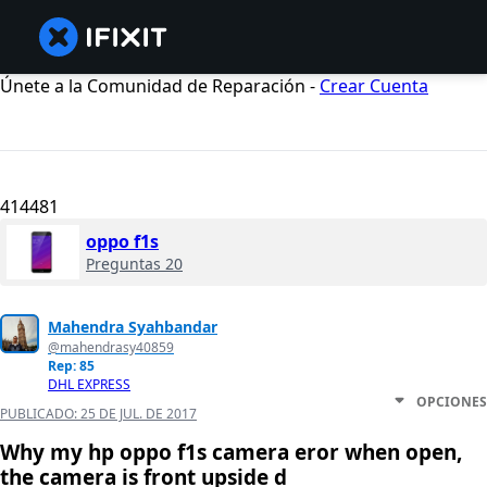
Únete a la Comunidad de Reparación -
Crear Cuenta
414481
oppo f1s
Preguntas 20
Mahendra Syahbandar
@mahendrasy40859
Rep: 85
DHL EXPRESS
OPCIONES
PUBLICADO:
25 DE JUL. DE 2017
Why my hp oppo f1s camera eror when open,
the camera is front upside d