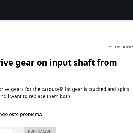
OPCIONE
rive gear on input shaft from
ive gears for the carousel? 1st gear is cracked and spins
nd I want to replace them both.
engo este problema
PUNTUACIÓN