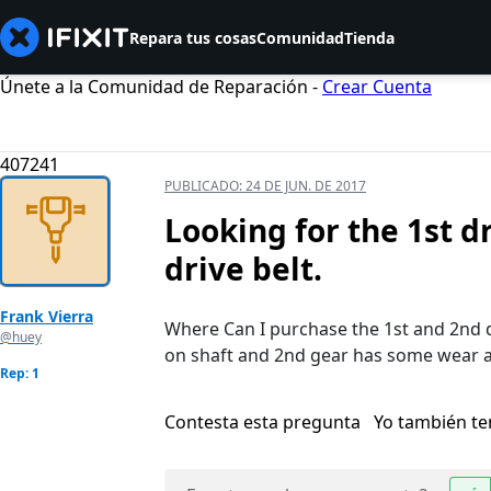
Repara tus cosas
Comunidad
Tienda
Únete a la Comunidad de Reparación -
Crear Cuenta
407241
PUBLICADO:
24 DE JUN. DE 2017
Looking for the 1st d
drive belt.
Frank Vierra
Where Can I purchase the 1st and 2nd dr
@huey
on shaft and 2nd gear has some wear a
Rep: 1
Contesta esta pregunta
Yo también t