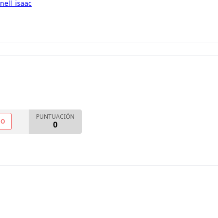
nell_isaac
PUNTUACIÓN
NO
0