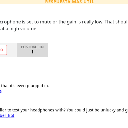
RESPUESTA MÁS ÚTIL
crophone is set to mute or the gain is really low. That should
 at a high volume.
PUNTUACIÓN
NO
1
that it's even plugged in.
a
ler to test your headphones with? You could just be unlucky and got
ber_Bot