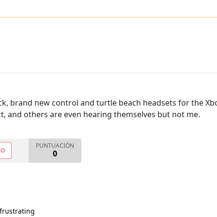
k, brand new control and turtle beach headsets for the Xbox
ct, and others are even hearing themselves but not me.
PUNTUACIÓN
NO
0
frustrating