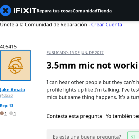
Repara tus cosas
Comunidad
Tienda
Únete a la Comunidad de Reparación -
Crear Cuenta
405415
PUBLICADO:
15 DE JUN. DE 2017
3.5mm mic not workin
I can hear other people but they can't 
profile lights up like I'm talking. I've 
Jake Amato
@dtr20
mics but same thing happens. It's a tur
Rep: 13
1
1
Contesta esta pregunta
Yo también t
Es esta una buena pregunta?
SÍ