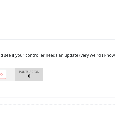
and see if your controller needs an update (very weird I kno
PUNTUACIÓN
NO
0