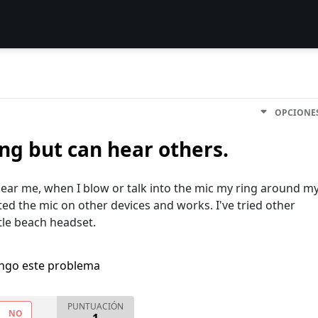
OPCIONE
g but can hear others.
hear me, when I blow or talk into the mic my ring around m
tested the mic on other devices and works. I've tried other
tle beach headset.
engo este problema
PUNTUACIÓN
NO