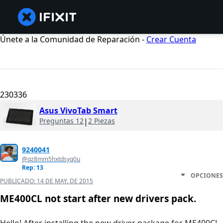
Únete a la Comunidad de Reparación -
Crear Cuenta
230336
Asus VivoTab Smart
Preguntas 12
|
2 Piezas
9240041
@qz8mm5hxtdsyq0u
Rep: 13
OPCIONES
PUBLICADO:
14 DE MAY. DE 2015
ME400CL not start after new drivers pack.