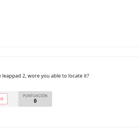
e leappad 2, wore you able to locate it?
PUNTUACIÓN
NO
0