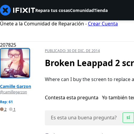
Repara tus cosas
Comunidad
Tienda
Únete a la Comunidad de Reparación -
Crear Cuenta
207825
PUBLICADO:
30 DE DIC. DE 2014
Broken Leappad 2 sc
Where can I buy the screen to replace 
Camille Garzon
@camillegarzon
Contesta esta pregunta
Yo también t
Rep: 61
2
1
Es esta una buena pregunta?
SÍ