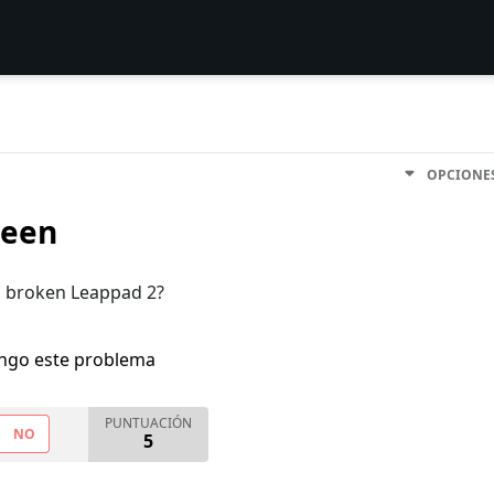
OPCIONE
reen
a broken Leappad 2?
engo este problema
PUNTUACIÓN
NO
5