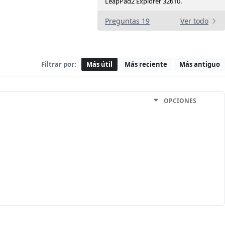
LeapPad2 Explorer 32610.
Preguntas 19
Ver todo
Filtrar por:
Más útil
Más reciente
Más antiguo
OPCIONES