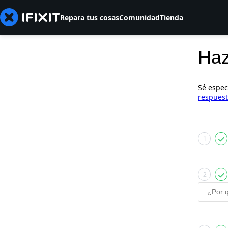
Repara tus cosas
Comunidad
Tienda
Haz
Sé espec
respuest
1
2