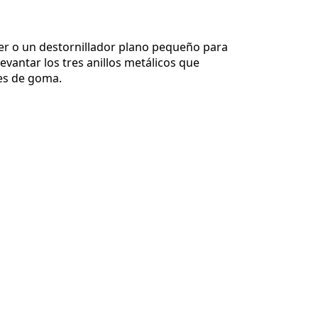
er o un destornillador plano pequeño para
evantar los tres anillos metálicos que
pes de goma.
Cancelar
Publicar comentario