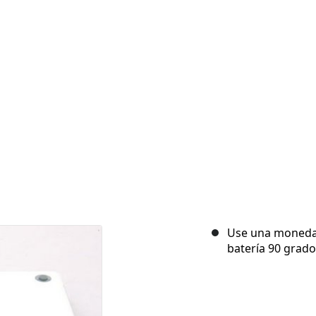
Use una moneda p
batería 90 grados