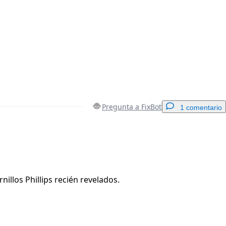
Pregunta a FixBot
1 comentario
Agregar un comentario
rnillos Phillips recién revelados.
Cancelar
Publicar comentario