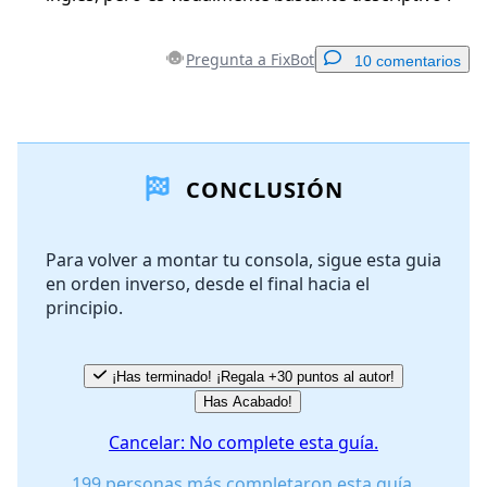
Pregunta a FixBot
10 comentarios
Agregar un comentario
CONCLUSIÓN
Agregar Comentario
Para volver a montar tu consola, sigue esta guia
en orden inverso, desde el final hacia el
Cancelar
Publicar comentario
principio.
¡Has terminado! ¡Regala +30 puntos al autor!
Has Acabado!
Cancelar: No complete esta guía.
199 personas más completaron esta guía.