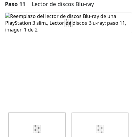
Paso 11
Lector de discos Blu-ray
Agregar un comentario
Agregar Comentario
Cancelar
Publicar comentario