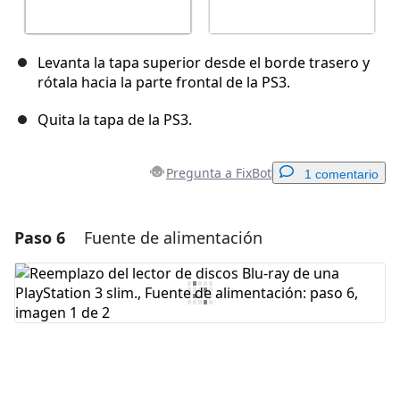
Levanta la tapa superior desde el borde trasero y
rótala hacia la parte frontal de la PS3.
Quita la tapa de la PS3.
Pregunta a FixBot
1 comentario
Paso 6
Fuente de alimentación
Agregar un comentario
Agregar Comentario
Cancelar
Publicar comentario