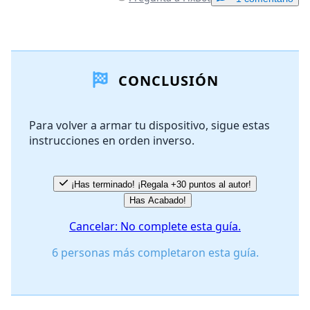
Agregar un comentario
CONCLUSIÓN
Agregar Comentario
Para volver a armar tu dispositivo, sigue estas
instrucciones en orden inverso.
Cancelar
Publicar comentario
¡Has terminado! ¡Regala +30 puntos al autor!
Has Acabado!
Cancelar: No complete esta guía.
6 personas más completaron esta guía.