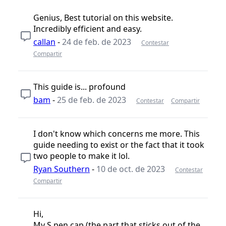
Genius, Best tutorial on this website.
Incredibly efficient and easy.
callan
-
24 de feb. de 2023
Contestar
Compartir
This guide is... profound
bam
-
25 de feb. de 2023
Contestar
Compartir
I don't know which concerns me more. This
guide needing to exist or the fact that it took
two people to make it lol.
Ryan Southern
-
10 de oct. de 2023
Contestar
Compartir
Hi,
My S pen cap (the part that sticks out of the