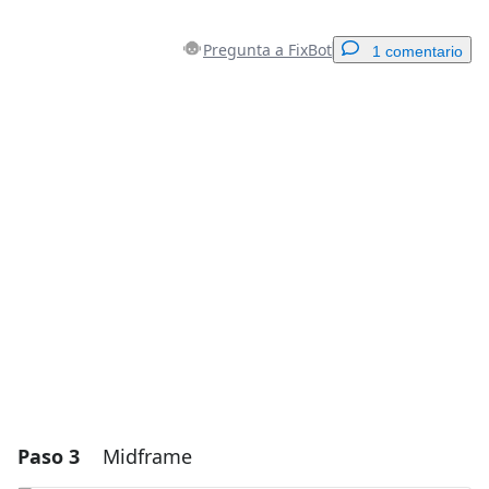
Pregunta a FixBot
1 comentario
Agregar un comentario
Agregar Comentario
Cancelar
Publicar comentario
Paso 3
Midframe