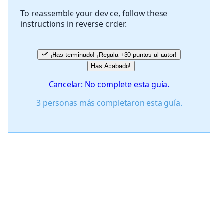
To reassemble your device, follow these
instructions in reverse order.
Cancelar
Publicar comentario
¡Has terminado! ¡Regala +30 puntos al autor!
Has Acabado!
Cancelar: No complete esta guía.
3 personas más completaron esta guía.