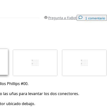
Pregunta a FixBot
1 comentario
Agregar un comentario
Cancelar
Publicar comentario
llos Phillips #00.
 las uñas para levantar los dos conectores.
tor ubicado debajo.