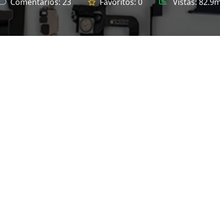
Comentarios:
23
Favoritos:
0
Vistas:
82.9m