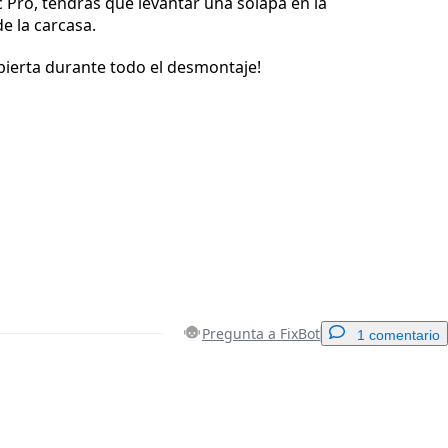
c Pro, tendrás que levantar una solapa en la
e la carcasa.
abierta durante todo el desmontaje!
Pregunta a FixBot
1 comentario
Agregar un comentario