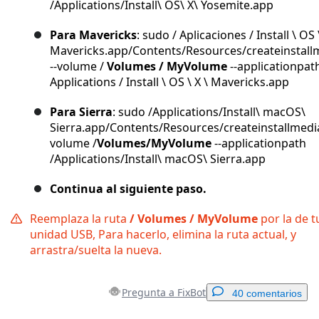
/Applications/Install\ OS\ X\ Yosemite.app
Para Mavericks
: sudo / Aplicaciones / Install \ OS 
Mavericks.app/Contents/Resources/createinstall
--volume /
Volumes / MyVolume
--applicationpath
Applications / Install \ OS \ X \ Mavericks.app
Para Sierra
: sudo /Applications/Install\ macOS\
Sierra.app/Contents/Resources/createinstallmedia
volume /
Volumes/MyVolume
--applicationpath
/Applications/Install\ macOS\ Sierra.app
Continua al siguiente paso.
Reemplaza la ruta
/ Volumes / MyVolume
por la de t
unidad USB, Para hacerlo, elimina la ruta actual, y
arrastra/suelta la nueva.
Pregunta a FixBot
40 comentarios