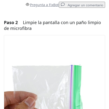
Pregunta a FixBot
Agregar un comentario
Paso 2
Limpie la pantalla con un paño limpio
Agregar un comentario
de microfibra
Agregar Comentario
Cancelar
Publicar comentario