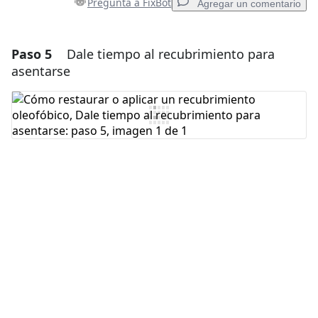
Pregunta a FixBot
Agregar un comentario
Paso 5
Dale tiempo al recubrimiento para
Agregar un comentario
asentarse
Agregar Comentario
Cancelar
Publicar comentario