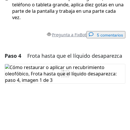
teléfono o tableta grande, aplica diez gotas en una
parte de la pantalla y trabaja en una parte cada
vez.
Pregunta a FixBot
5 comentarios
Paso 4
Frota hasta que el líquido desaparezca
Agregar un comentario
Agregar Comentario
Cancelar
Publicar comentario