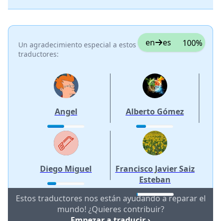
en
es
100%
Un agradecimiento especial a estos
traductores:
Angel
Alberto Gómez
Diego Miguel
Francisco Javier Saiz
Esteban
Estos traductores nos están ayudando a reparar el
mundo! ¿Quieres contribuir?
Empezar a traducir ›