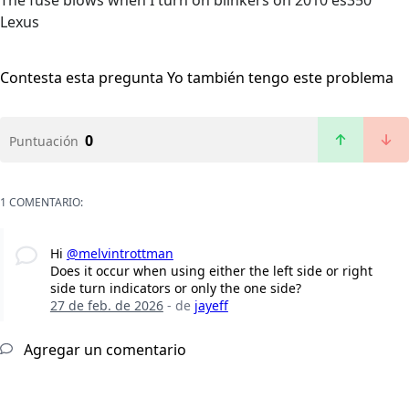
The fuse blows when I turn on blinkers on 2010 es350
Lexus
Contesta esta pregunta
Yo también tengo este problema
0
Puntuación
1 COMENTARIO:
Hi
@melvintrottman
Does it occur when using either the left side or right
side turn indicators or only the one side?
27 de feb. de 2026
- de
jayeff
Agregar un comentario