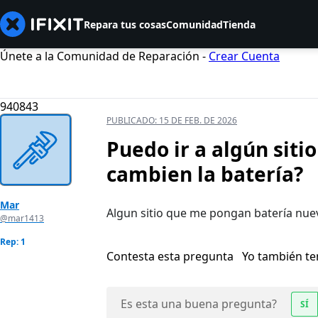
Repara tus cosas
Comunidad
Tienda
Únete a la Comunidad de Reparación -
Crear Cuenta
940843
PUBLICADO:
15 DE FEB. DE 2026
Puedo ir a algún siti
cambien la batería?
Mar
Algun sitio que me pongan batería nuev
@mar1413
Rep: 1
Contesta esta pregunta
Yo también t
Es esta una buena pregunta?
SÍ