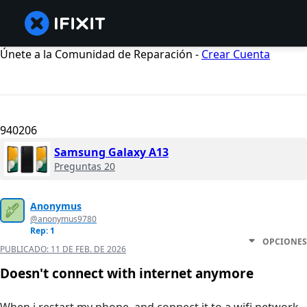
Únete a la Comunidad de Reparación -
Crear Cuenta
940206
Samsung Galaxy A13
Preguntas 20
Anonymus
@anonymus9780
Rep: 1
OPCIONES
PUBLICADO:
11 DE FEB. DE 2026
Doesn't connect with internet anymore