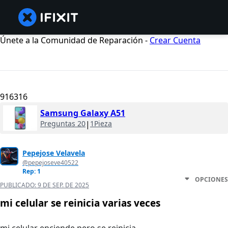
Únete a la Comunidad de Reparación -
Crear Cuenta
916316
Samsung Galaxy A51
Preguntas 20
|
1Pieza
Pepejose Velavela
@pepejoseve40522
Rep: 1
OPCIONES
PUBLICADO:
9 DE SEP. DE 2025
mi celular se reinicia varias veces