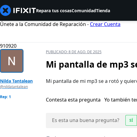
Repara tus cosas
Comunidad
Tienda
Únete a la Comunidad de Reparación -
Crear Cuenta
910920
PUBLICADO:
8 DE AGO. DE 2025
Mi pantalla de mp3 se
Mi pantalla de mi mp3 se a rotó y quier
Nilda Tantalean
@nildatantalean
Rep: 1
Contesta esta pregunta
Yo también t
Es esta una buena pregunta?
SÍ