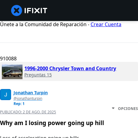
Únete a la Comunidad de Reparación -
Crear Cuenta
910088
1996-2000 Chrysler Town and Country
Preguntas 15
Jonathan Turpin
@jonathanturpin
Rep: 1
OPCIONES
PUBLICADO:
2 DE AGO. DE 2025
Why am I losing power going up hill