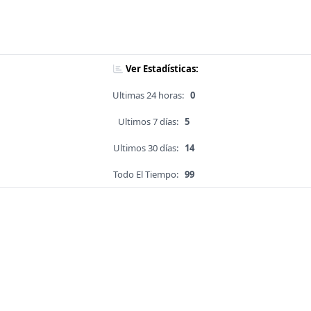
Ver Estadísticas:
Ultimas 24 horas:
0
Ultimos 7 días:
5
Ultimos 30 días:
14
Todo El Tiempo:
99