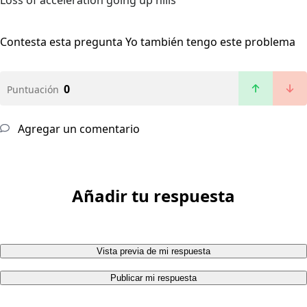
Loss of acceleration going up hills
Contesta esta pregunta
Yo también tengo este problema
0
Puntuación
Agregar un comentario
Añadir tu respuesta
Vista previa de mi respuesta
Publicar mi respuesta