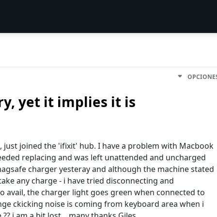
OPCIONE
, yet it implies it is
t, just joined the 'ifixit' hub. I have a problem with Macbook
 needed replacing and was left unattended and uncharged
magsafe charger yesteray and although the machine stated
 take any charge - i have tried disconnecting and
no avail, the charger light goes green when connected to
ange ckicking noise is coming from keyboard area when i
?? i am a bit lost... many thanks Giles