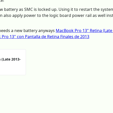
ke!
ew battery as SMC is locked up. Using it to restart the syst
also apply power to the logic board power rail as well inste
y needs a new battery anyways
MacBook Pro 13" Retina (Late
Pro 13" con Pantalla de Retina Finales de 2013
 (Late 2013-