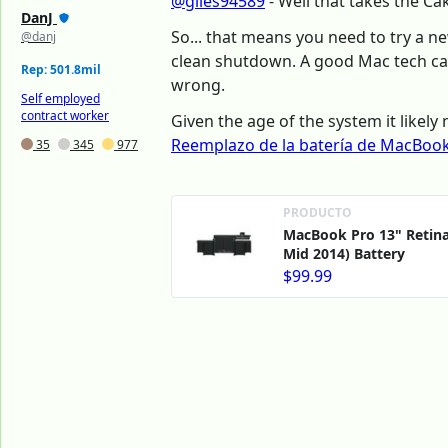
@giles94589
- Well that takes the Ca
DanJ
So... that means you need to try a n
@danj
clean shutdown. A good Mac tech can 
Rep: 501.8mil
wrong.
Self employed
contract worker
Given the age of the system it likel
Reemplazo de la batería de MacBook 
35
345
977
PRODUCTO
MacBook Pro 13" Retina
Mid 2014) Battery
$99.99