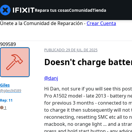
Repara tus cosas
Comunidad
Tienda
Únete a la Comunidad de Reparación -
Crear Cuenta
909589
PUBLICADO:
29 DE JUL. DE 2025
Doesn't charge battery
@danj
Giles
Hi Dan, not sure if you will see this pos
@giles94589
Pro A1502 model - late 2013 - battery
Rep: 11
for previous 3 months - connected to 
1
to charge it then subsequently will not
reconnecting, resetting SMC etc all to 
macbook, no orange light ... and a str
press and hold start button - any advice 