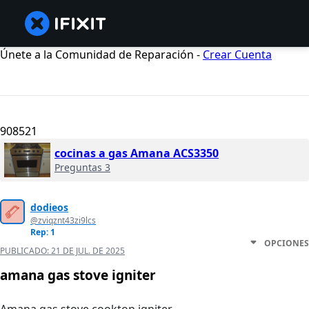
Únete a la Comunidad de Reparación -
Crear Cuenta
908521
cocinas a gas Amana ACS3350
Preguntas 3
dodieos
@zviqznt43zi9lcs
Rep: 1
OPCIONES
PUBLICADO:
21 DE JUL. DE 2025
amana gas stove igniter