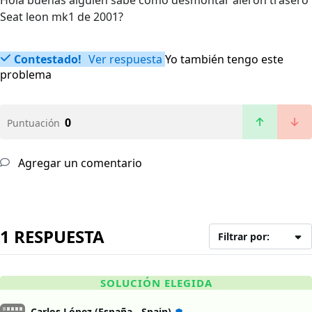
Hola buenas alguien sabe cómo desmontar alerón trasero
Seat leon mk1 de 2001?
Contestado!
Ver respuesta
Yo también tengo este
problema
0
Puntuación
Agregar un comentario
1 RESPUESTA
Filtrar por:
SOLUCIÓN ELEGIDA
Carlos López (España - Spain)