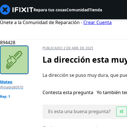
Repara tus cosas
Comunidad
Tienda
Únete a la Comunidad de Reparación -
Crear Cuenta
894428
PUBLICADO:
2 DE ABR. DE 2025
La dirección esta mu
La dirección se puso muy dura, que pu
Mateo
@mateo80970
Contesta esta pregunta
Yo también t
Rep: 1
Es esta una buena pregunta?
SÍ