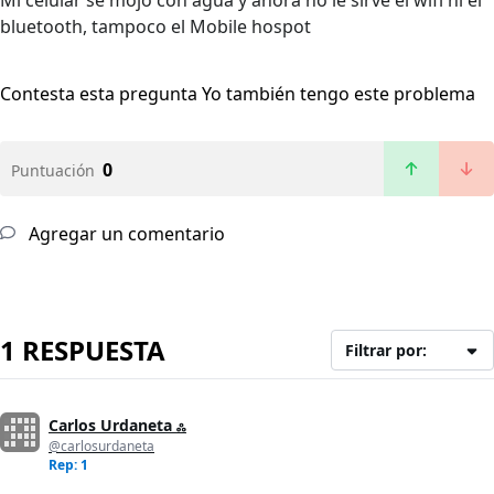
Mi celular se mojó con agua y ahora no le sirve el wifi ni el
bluetooth, tampoco el Mobile hospot
Contesta esta pregunta
Yo también tengo este problema
0
Puntuación
Agregar un comentario
1 RESPUESTA
Filtrar por:
Carlos Urdaneta ஃ
@carlosurdaneta
Rep: 1