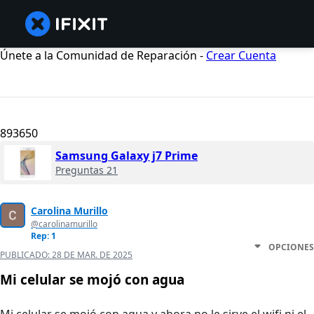
Únete a la Comunidad de Reparación -
Crear Cuenta
893650
Samsung Galaxy j7 Prime
Preguntas 21
Carolina Murillo
@carolinamurillo
Rep: 1
OPCIONES
PUBLICADO:
28 DE MAR. DE 2025
Mi celular se mojó con agua