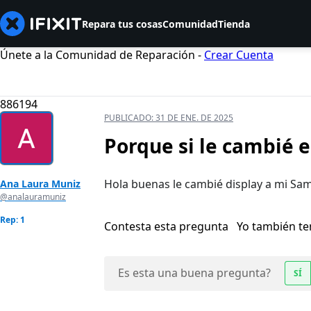
Repara tus cosas
Comunidad
Tienda
Únete a la Comunidad de Reparación -
Crear Cuenta
886194
PUBLICADO:
31 DE ENE. DE 2025
Porque si le cambié 
Hola buenas le cambié display a mi Sa
Ana Laura Muniz
@analauramuniz
Rep: 1
Contesta esta pregunta
Yo también t
Es esta una buena pregunta?
SÍ