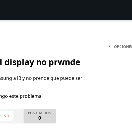
OPCIONE
el display no prwnde
msung a13 y no prende que puede ser
engo este problema
PUNTUACIÓN
NO
0