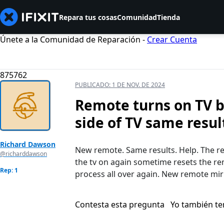
Repara tus cosas
Comunidad
Tienda
Únete a la Comunidad de Reparación -
Crear Cuenta
875762
PUBLICADO:
1 DE NOV. DE 2024
Remote turns on TV b
side of TV same resul
Richard Dawson
New remote. Same results. Help. The re
@richarddawson
the tv on again sometime resets the rem
Rep: 1
process all over again. New remote mir
Contesta esta pregunta
Yo también t