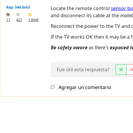
Rep: 546.6mil
Locate the remote control
sensor b
and disconnect its cable at the
mainb
11
421
1.6mil
Reconnect the power to the TV and c
If the TV works OK then it may be a 
Be safety aware
as there's
exposed l
Fue útil esta respuesta?
SÍ
Agregar un comentario