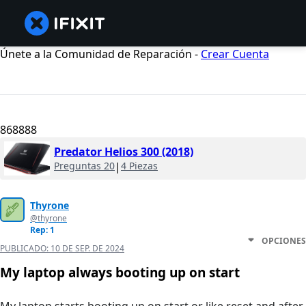
Únete a la Comunidad de Reparación -
Crear Cuenta
868888
Predator Helios 300 (2018)
Preguntas 20
|
4 Piezas
Thyrone
@thyrone
Rep: 1
OPCIONES
PUBLICADO:
10 DE SEP. DE 2024
My laptop always booting up on start