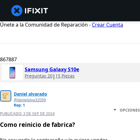
Únete a la Comunidad de Reparación -
Crear Cuenta
867887
Samsung Galaxy S10e
Preguntas 20
|
15 Piezas
Daniel alvarado
@danielalva32099
Rep: 1
OPCIONES
PUBLICADO:
3 DE SEP. DE 2024
Como reinicio de fabrica?