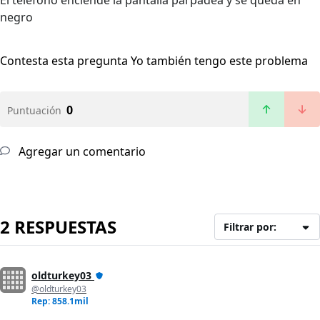
El teléfono enciende la pantalla parpadea y se queda en
negro
Contesta esta pregunta
Yo también tengo este problema
0
Puntuación
Agregar un comentario
2 RESPUESTAS
Filtrar por:
oldturkey03
@oldturkey03
Rep: 858.1mil