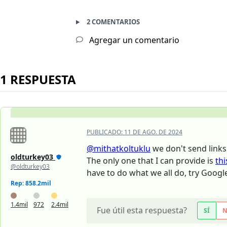
2 COMENTARIOS
Agregar un comentario
1 RESPUESTA
PUBLICADO:
11 DE AGO. DE 2024
@mithatkoltuklu
we don't send links
oldturkey03
The only one that I can provide is
thi
@oldturkey03
have to do what we all do, try Google
Rep: 858.2mil
1.4mil
972
2.4mil
Fue útil esta respuesta?
SÍ