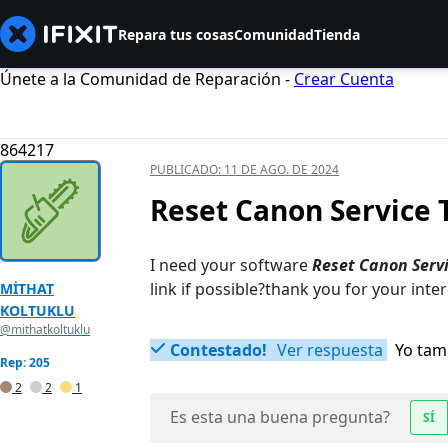
Repara tus cosas
Comunidad
Tienda
Únete a la Comunidad de Reparación -
Crear Cuenta
864217
PUBLICADO:
11 DE AGO. DE 2024
Reset Canon Service T
I need your software
Reset Canon Servi
link if possible?thank you for your inte
MİTHAT
KOLTUKLU
@mithatkoltuklu
Contestado!
Ver respuesta
Yo tam
Rep: 205
2
2
1
Es esta una buena pregunta?
SÍ