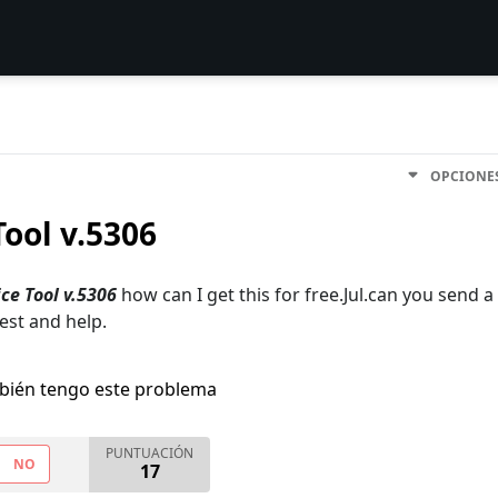
OPCIONE
ool v.5306
ce Tool v.5306
how can I get this for free.Jul.can you send a
rest and help.
bién tengo este problema
PUNTUACIÓN
NO
17