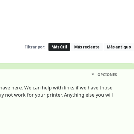
Filtrar por:
Más útil
Más reciente
Más antiguo
OPCIONES
have here. We can help with links if we have those
may not work for your printer. Anything else you will