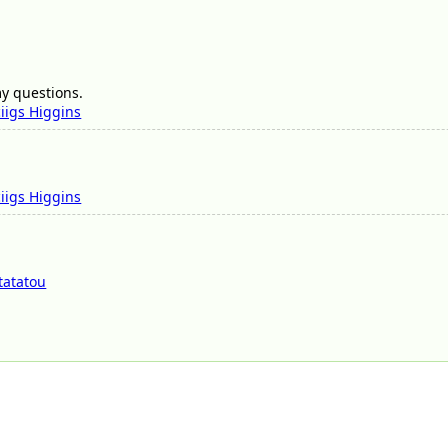
y questions.
iigs Higgins
iigs Higgins
itatatou