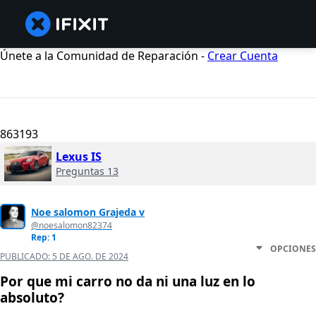
Únete a la Comunidad de Reparación -
Crear Cuenta
863193
Lexus IS
Preguntas 13
Noe salomon Grajeda v
@noesalomon82374
Rep: 1
OPCIONES
PUBLICADO:
5 DE AGO. DE 2024
Por que mi carro no da ni una luz en lo
absoluto?