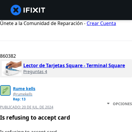
Únete a la Comunidad de Reparación -
Crear Cuenta
860382
Lector de Tarjetas Square - Terminal Square
Preguntas 4
Rume kells
@rumekells
Rep: 13
OPCIONES
PUBLICADO:
20 DE JUL. DE 2024
Is refusing to accept card