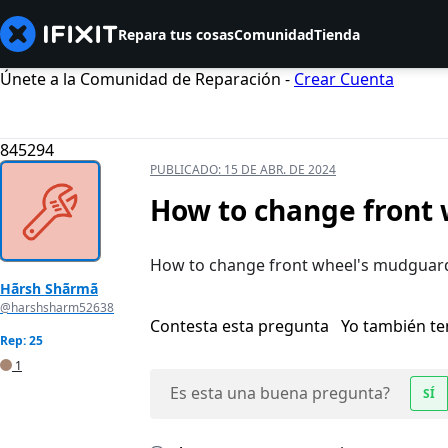
Repara tus cosas
Comunidad
Tienda
Únete a la Comunidad de Reparación -
Crear Cuenta
845294
PUBLICADO:
15 DE ABR. DE 2024
How to change front
How to change front wheel's mudguar
Hãrsh Shãrmã
@harshsharm52638
Contesta esta pregunta
Yo también t
Rep: 25
1
Es esta una buena pregunta?
SÍ