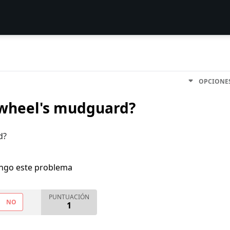
OPCIONE
 wheel's mudguard?
d?
engo este problema
PUNTUACIÓN
NO
1