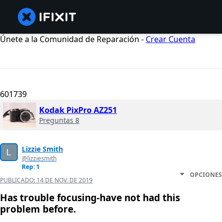
Únete a la Comunidad de Reparación -
Crear Cuenta
601739
Kodak PixPro AZ251
Preguntas 8
Lizzie Smith
@lizziesmith
Rep: 1
OPCIONES
PUBLICADO:
14 DE NOV. DE 2019
Has trouble focusing-have not had this
problem before.